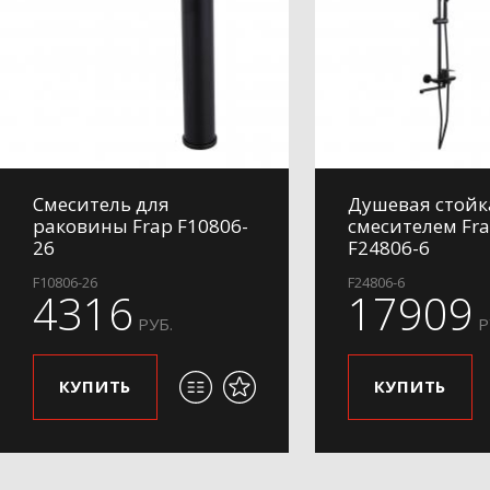
Смеситель для
Душевая стойк
раковины Frap F10806-
смесителем Fr
26
F24806-6
F10806-26
F24806-6
4316
17909
РУБ.
Р
КУПИТЬ
КУПИТЬ