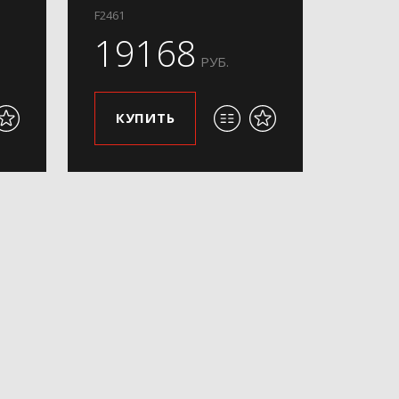
F2461
19168
РУБ.
КУПИТЬ