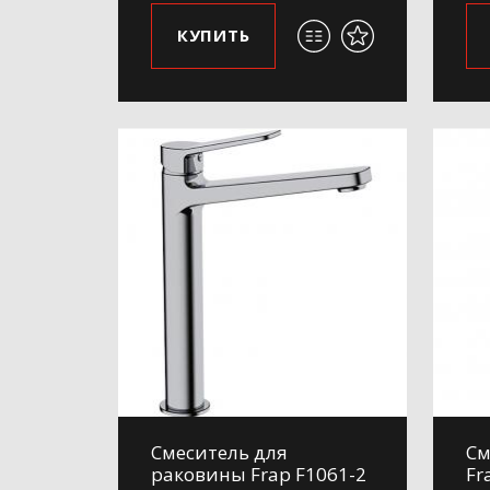
КУПИТЬ
Смеситель для
См
раковины Frap F1061-2
Fr