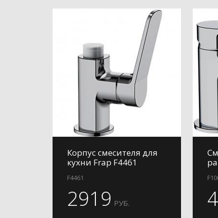
Корпус смесителя для
См
кухни Frap F4461
ра
F4461
F10
2919
РУБ.