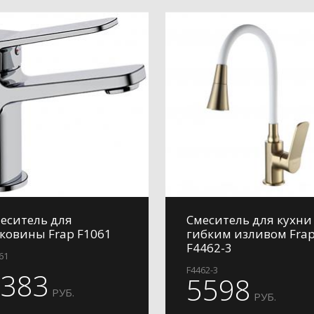
еситель для
Смеситель для кухни 
ковины Frap F1061
гибким изливом Fra
F4462-3
61
F4462-3
4383
5598
РУБ.
РУБ.