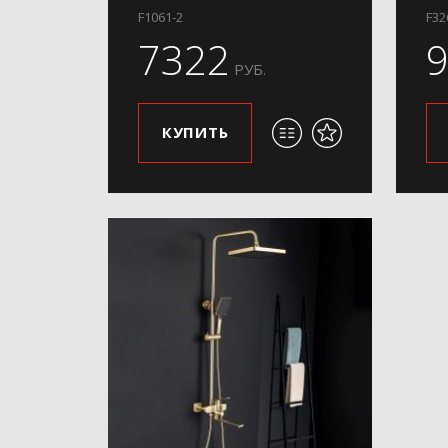
F1061-2
F32
7322
РУБ.
КУПИТЬ