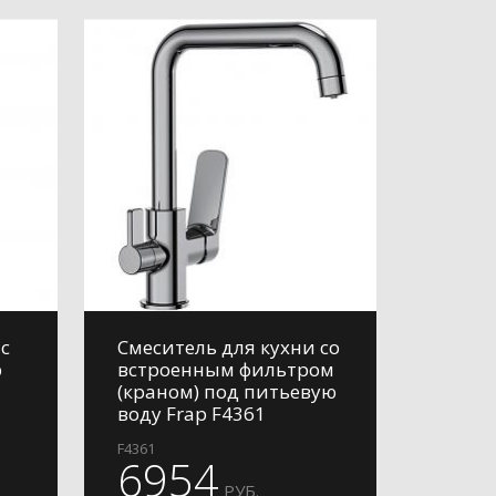
с
Смеситель для кухни со
p
встроенным фильтром
(краном) под питьевую
воду Frap F4361
F4361
6954
РУБ.