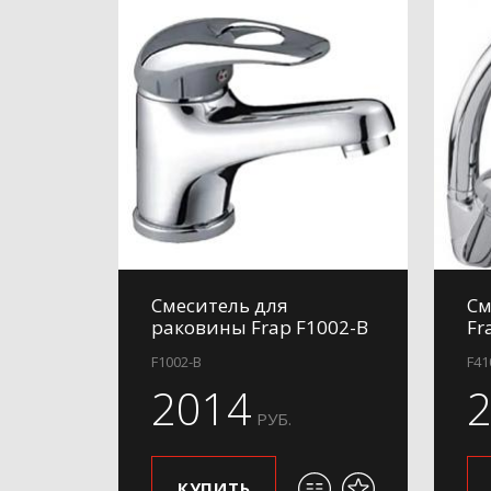
Смеситель для
См
раковины Frap F1002-B
Fr
F1002-B
F41
2014
РУБ.
КУПИТЬ