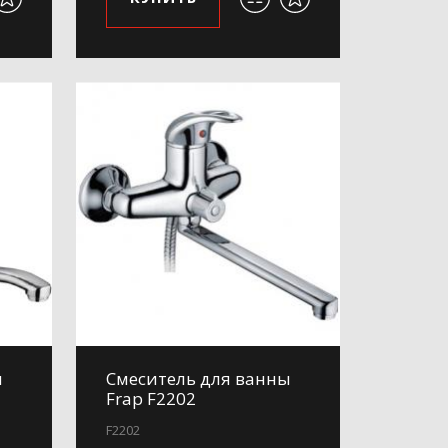
ы
Смеситель для ванны
Frap F2202
F2202