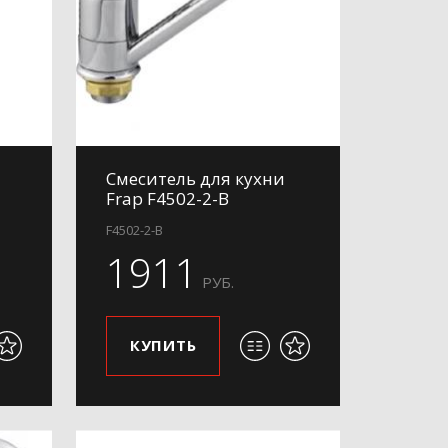
Смеситель для кухни
Frap F4502-2-B
F4502-2-B
1911
РУБ.
КУПИТЬ