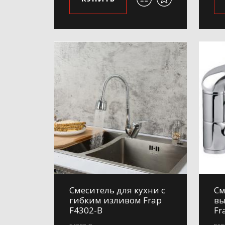
Смеситель для кухни с
См
гибким изливом Frap
вы
F4302-B
Fr