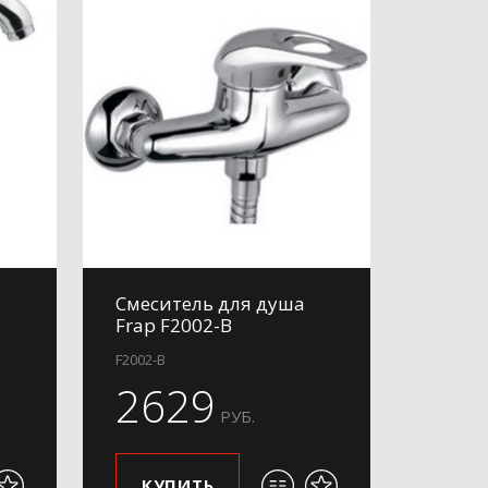
Смеситель для душа
Frap F2002-B
F2002-B
2629
РУБ.
КУПИТЬ