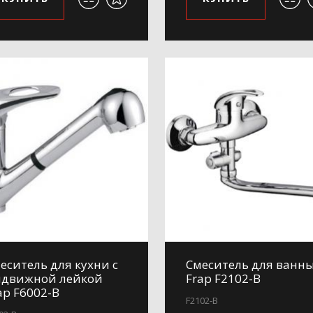
еситель для кухни с
Смеситель для ванн
движной лейкой
Frap F2102-B
ap F6002-B
F2102-B