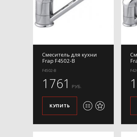
Смеситель для кухни
См
Frap F4502-B
Fr
F4502-B
F42
1761
РУБ.
КУПИТЬ