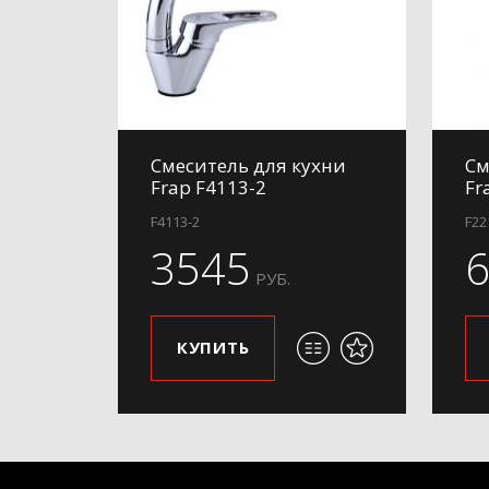
Смеситель для кухни
См
Frap F4113-2
Fr
F4113-2
F22
3545
РУБ.
КУПИТЬ