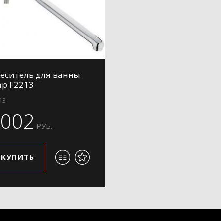
еситель для ванны
ap F2213
13
6002
РУБ.
КУПИТЬ