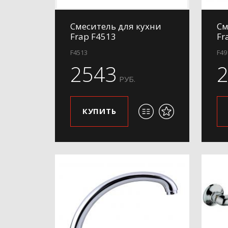
Смеситель для кухни
См
Frap F4513
Fr
F4513
F49
2543
РУБ.
КУПИТЬ