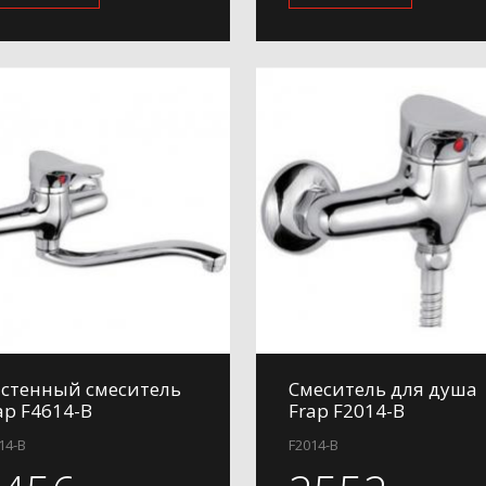
стенный смеситель
Смеситель для душа
ap F4614-B
Frap F2014-B
14-B
F2014-B