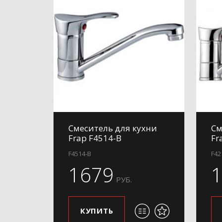
Смеситель для кухни
См
Frap F4514-B
Fr
F4514-B
F42
1679
РУБ.
КУПИТЬ