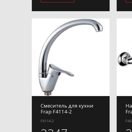
Смеситель для кухни
На
Frap F4114-2
Fr
F4114-2
F46