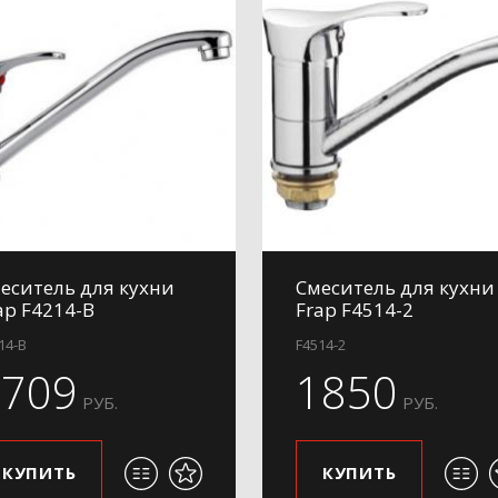
еситель для кухни
Смеситель для кухни
ap F4214-B
Frap F4514-2
14-B
F4514-2
1709
1850
РУБ.
РУБ.
КУПИТЬ
КУПИТЬ