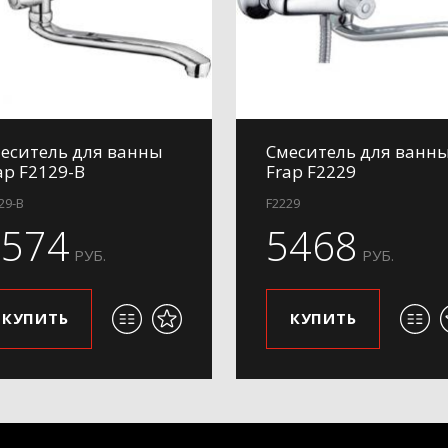
еситель для ванны
Смеситель для ванн
ap F2129-B
Frap F2229
29-B
F2229
3574
5468
РУБ.
РУБ.
КУПИТЬ
КУПИТЬ