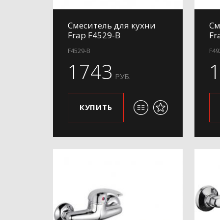
Смеситель для кухни
См
Frap F4529-B
Fr
F4529-B
F49
1743
РУБ.
КУПИТЬ