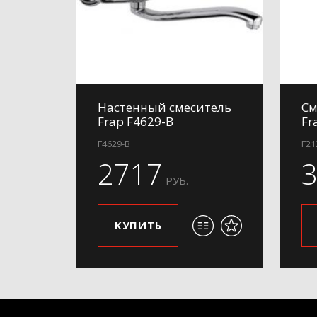
Настенный смеситель
См
Frap F4629-B
Fr
F4629-B
F21
2717
РУБ.
КУПИТЬ