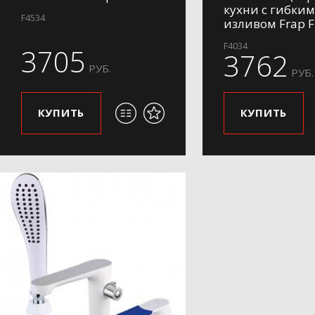
кухни с гибким
F4534
изливом Frap 
F4034
3705
3762
РУБ.
РУБ.
КУПИТЬ
КУПИТЬ