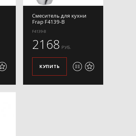
Смеситель для кухни
Frap F4139-B
F4139-B
2168
РУБ.
КУПИТЬ