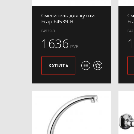
Смеситель для кухни
См
Frap F4539-B
Fr
F4539-B
F42
1636
РУБ.
КУПИТЬ