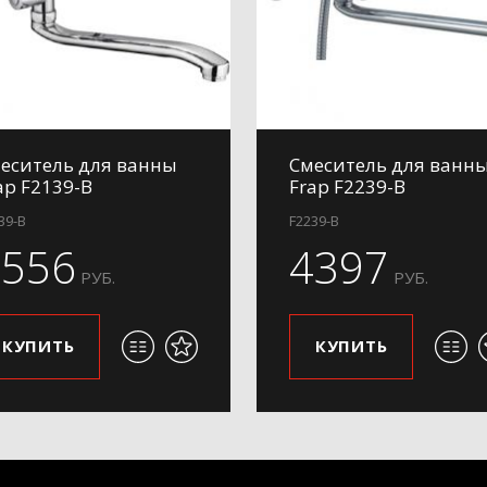
еситель для ванны
Смеситель для ванн
ap F2139-B
Frap F2239-B
39-B
F2239-B
3556
4397
РУБ.
РУБ.
КУПИТЬ
КУПИТЬ