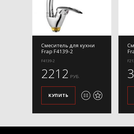
Смеситель для кухни
См
Frap F4139-2
Fr
F4139-2
F21
2212
РУБ.
КУПИТЬ