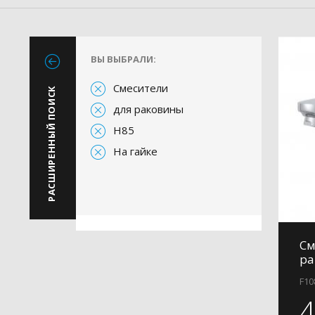
ВЫ ВЫБРАЛИ:
Смесители
РАСШИРЕННЫЙ ПОИСК
для раковины
H85
На гайке
См
ра
F10