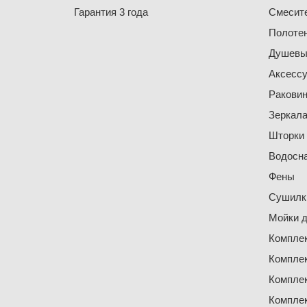
Гарантия 3 года
Смесит
Полоте
Душевы
Аксесс
Ракови
Зеркал
Шторки
Водосн
Фены
Сушилки
Мойки д
Компле
Компле
Компле
Компле