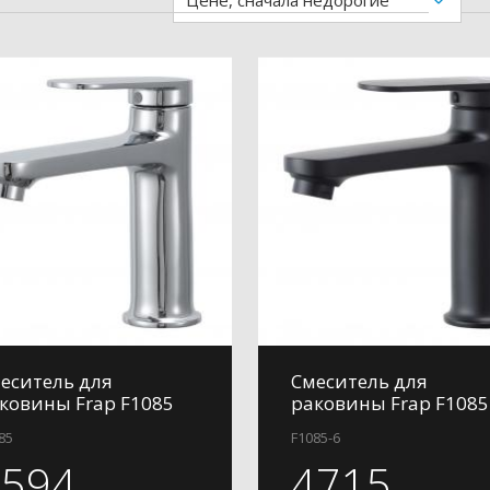
Цене, сначала недорогие
еситель для
Смеситель для
ковины Frap F1085
раковины Frap F1085
85
F1085-6
4594
4715