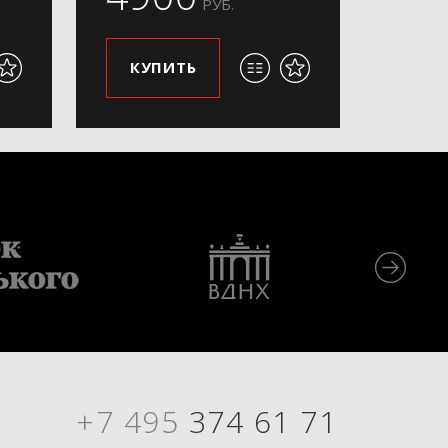
РУБ.
КУПИТЬ
+7 495
374 61 71
Я