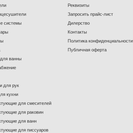
ели
Реквизиты
нцесушители
Запросить прайс-лист
е системы
Дилерство
уары
Контакты
ны
Политика конфиденциальности
а
Публичная оферта
 для ванны
абжение
 для рук
ля кухни
ктующие для смесителей
ктующие для раковин
ктующие для ванн
ктующие для писсуаров