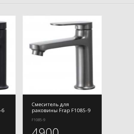
Смеситель для
-6
раковины Frap F1085-9
F1085-9
4900