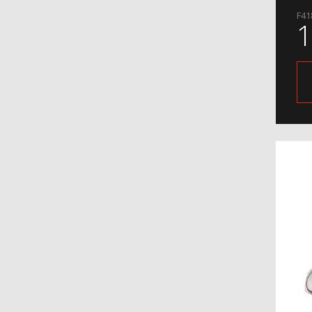
H21
F41
H24
H25
H27
H28
H29
H31
H34
H36
H39
H41
H42
H44
H44-8
H45