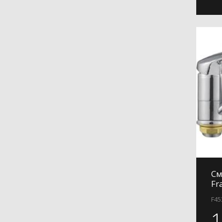
H89
H899
H90
H91
H91-3
H91-6
H91-9
H97
H991
См
Fr
F45