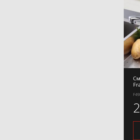
H803
H803-6
H806
H806-6
H806-9
H807
H807-6
H807-9
H84
См
Fr
H84-6
F49
H84-9
H85
H86
H87
H88