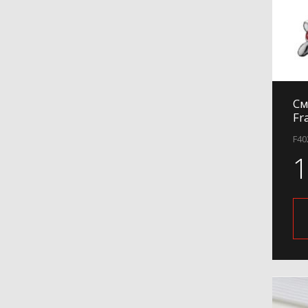
H701
H702
H703
H71
H71-6
См
H71-9
Fr
H731
F40
H732
H75
H76
H801
H801-6
H801-9
H802
H802-6