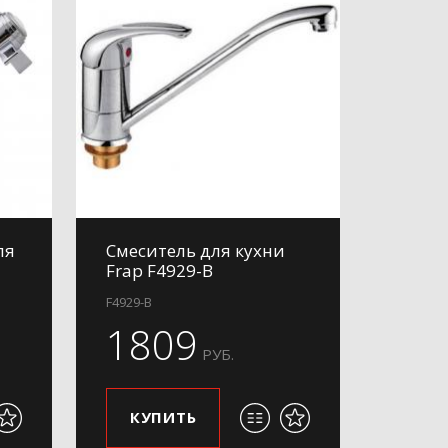
ля
Смеситель для кухни
Frap F4929-B
F4929-B
1809
РУБ.
КУПИТЬ