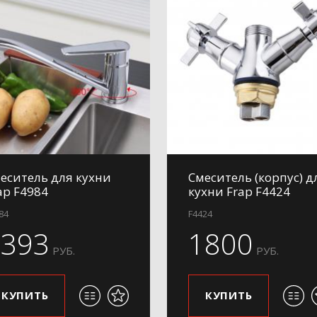
еситель для кухни
Смеситель (корпус) д
ap F4984
кухни Frap F4424
84
F4424
2393
1800
РУБ.
РУБ.
КУПИТЬ
КУПИТЬ