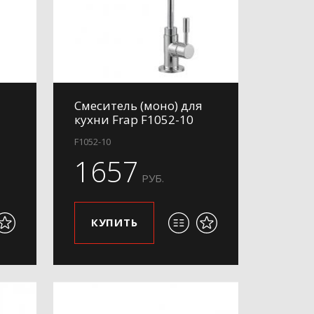
Смеситель (моно) для
кухни Frap F1052-10
F1052-10
1657
РУБ.
КУПИТЬ