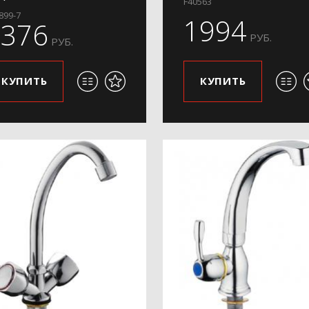
F40563
899-7
1994
1376
РУБ.
РУБ.
КУПИТЬ
КУПИТЬ