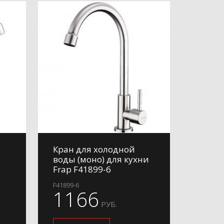
я
Кран для холодной
воды (моно) для кухни
Frap F41899-6
F41899-6
1166
РУБ.