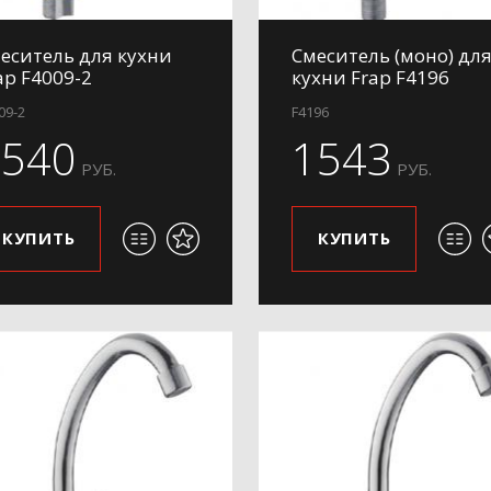
еситель для кухни
Смеситель (моно) дл
ap F4009-2
кухни Frap F4196
09-2
F4196
1540
1543
РУБ.
РУБ.
КУПИТЬ
КУПИТЬ