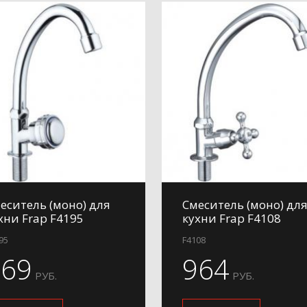
еситель (моно) для
Смеситель (моно) дл
хни Frap F4195
кухни Frap F4108
95
F4108
869
964
РУБ.
РУБ.