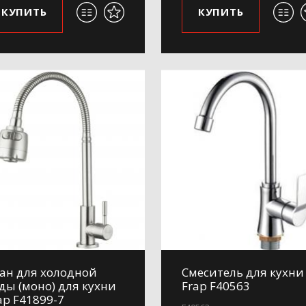
КУПИТЬ
КУПИТЬ
ан для холодной
Смеситель для кухни
ды (моно) для кухни
Frap F40563
ap F41899-7