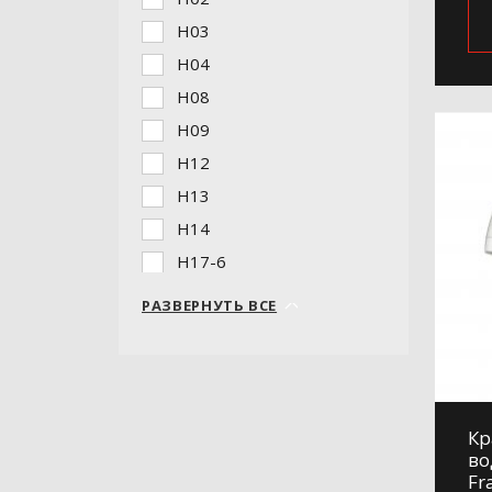
H03
H04
H08
H09
H12
H13
H14
H17-6
H18
РАЗВЕРНУТЬ ВСЕ
H19
H20
H201-9
H202-6
Кр
во
H202-9
Fr