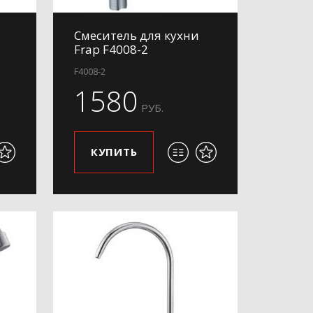
я
Смеситель для кухни
Frap F4008-2
F4008-2
1580
РУБ.
КУПИТЬ