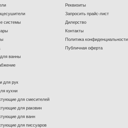
ели
Реквизиты
нцесушители
Запросить прайс-лист
е системы
Дилерство
уары
Контакты
ны
Политика конфиденциальности
а
Публичная оферта
 для ванны
абжение
 для рук
ля кухни
ктующие для смесителей
ктующие для раковин
ктующие для ванн
ктующие для писсуаров