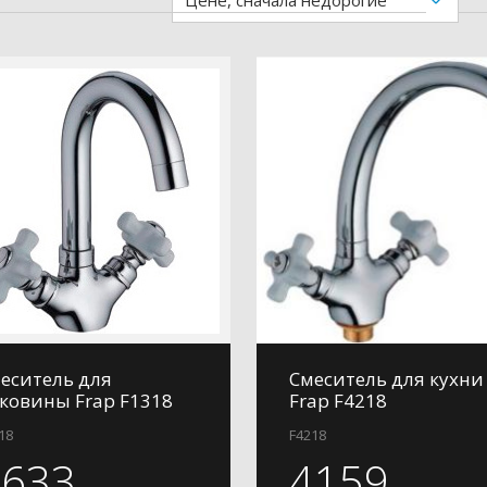
Цене, сначала недорогие
еситель для
Смеситель для кухни
ковины Frap F1318
Frap F4218
18
F4218
2633
4159