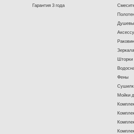
Гарантия 3 года
Смесит
Полоте
Душевы
Аксесс
Ракови
Зеркал
Шторки
Водосн
Фены
Сушилки
Мойки д
Компле
Компле
Компле
Компле