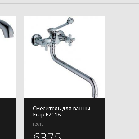
Смеситель для ванны
Frap F2618
F2618
6375