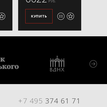
РУБ.
КУПИТЬ
+7 495
374 61 71
Я