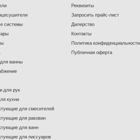
ели
Реквизиты
нцесушители
Запросить прайс-лист
е системы
Дилерство
уары
Контакты
ны
Политика конфиденциальности
а
Публичная оферта
 для ванны
абжение
 для рук
ля кухни
ктующие для смесителей
ктующие для раковин
ктующие для ванн
ктующие для писсуаров