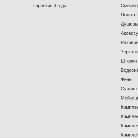
Гарантия 3 года
Смесит
Полоте
Душевы
Аксесс
Ракови
Зеркал
Шторки
Водосн
Фены
Сушилки
Мойки д
Компле
Компле
Компле
Компле