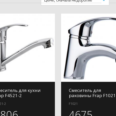
Цене, сначала недорогие
еситель для кухни
Смеситель для
ap F4521-2
раковины Frap F1021
21-2
F1021
3806
4675