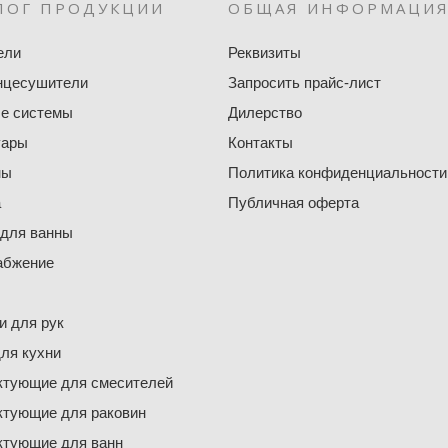
ЛОГ ПРОДУКЦИИ
ОБЩАЯ ИНФОРМАЦИ
ели
Реквизиты
нцесушители
Запросить прайс-лист
е системы
Дилерство
уары
Контакты
ны
Политика конфиденциальности
а
Публичная оферта
 для ванны
абжение
 для рук
ля кухни
ктующие для смесителей
ктующие для раковин
ктующие для ванн