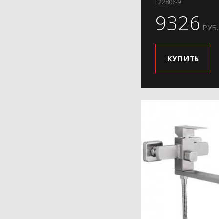
F22806-9
9326
РУБ.
КУПИТЬ