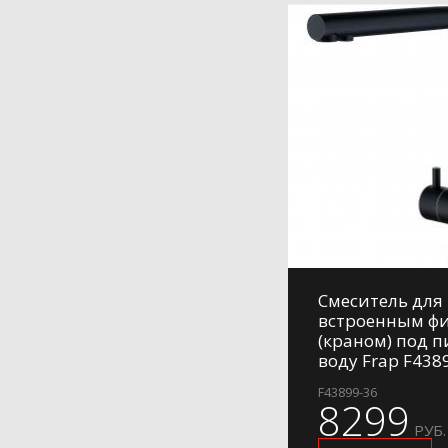
Смеситель для 
встроенным ф
(краном) под 
воду Frap F438
F43899-36
8299
РУБ.