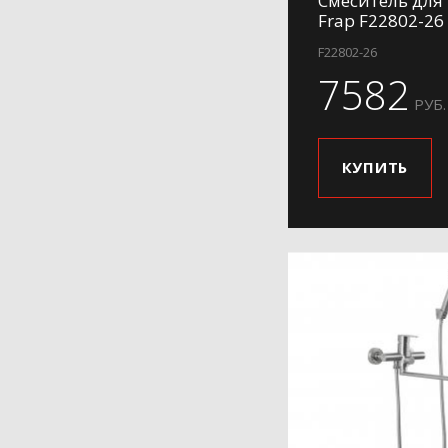
Смеситель для
Frap F22802-26
H899
F22802-26
7582
РУБ.
КУПИТЬ