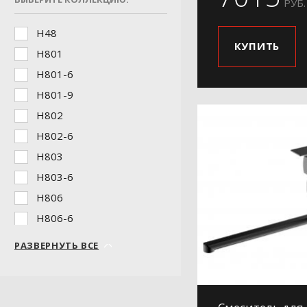
РУБ.
H48
КУПИТЬ
H801
H801-6
H801-9
H802
H802-6
H803
H803-6
H806
H806-6
H806-9
РАЗВЕРНУТЬ ВСЕ
H807
H807-6
H807-9