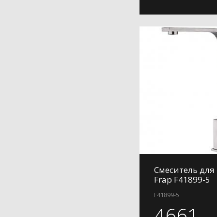
Смеситель для
Frap F41899-5
F41899-5
4661