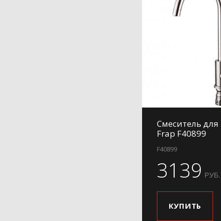
Смеситель для
Frap F40899
F40899
3139
РУБ.
КУПИТЬ