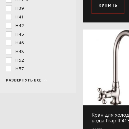
КУПИТЬ
H39
H41
H42
H45
H46
H48
H52
H57
H61
РАЗВЕРНУТЬ ВСЕ
H62-9
H69
H71
H71-6
Кран для холо
воды Frap IF41
H71-9