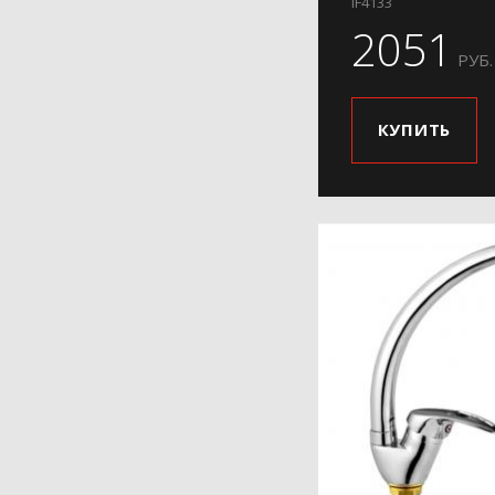
H801-9
IF4133
2051
H802
РУБ.
H899
H91
КУПИТЬ
H91-3
H91-6
H91-9
H991