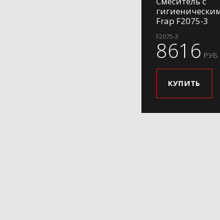
Смеситель с
гигиенически
Frap F2075-3
F2075-3
8616
РУБ.
КУПИТЬ