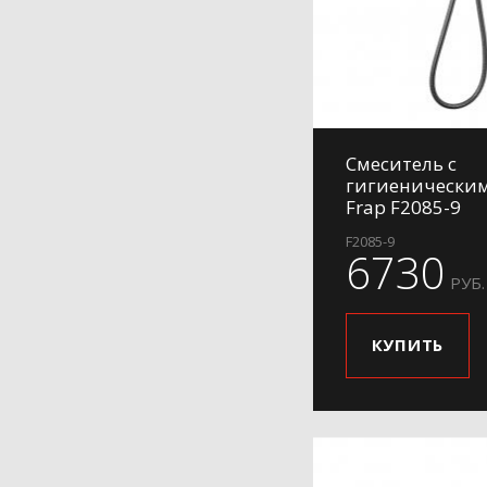
Смеситель с
гигиенически
Frap F2085-9
F2085-9
6730
РУБ.
КУПИТЬ