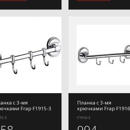
анка с 3-мя
Планка с 3-мя
ючками Frap F1915-3
крючками Frap F1916
15-3
F1916-3
958
994