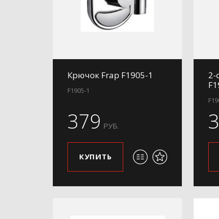
Крючок Frap F1905-1
2-
F1
F1905-1
F19
379
РУБ.
КУПИТЬ