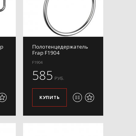
ap
Полотенцедержатель
Frap F1904
F1904
585
РУБ.
КУПИТЬ