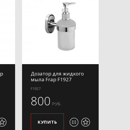
ap
Дозатор для жидкого
мыла Frap F1927
F1927
800
РУБ.
КУПИТЬ