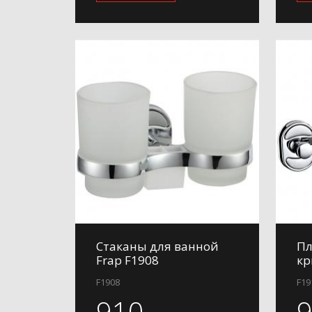
Стаканы для ванной
Пл
Frap F1908
кр
F1908
F19
910