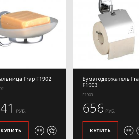
льница Frap F1902
Бумагодержатель Fr
F1903
02
F1903
641
656
РУБ.
РУБ.
КУПИТЬ
КУПИТЬ