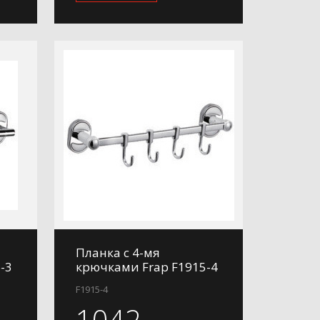
Планка с 4-мя
-3
крючками Frap F1915-4
F1915-4
1042