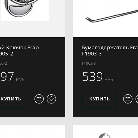
ой Крючок Frap
Бумагодержатель Fr
905-2
F1903-3
05-2
F1903-3
397
539
РУБ.
РУБ.
КУПИТЬ
КУПИТЬ