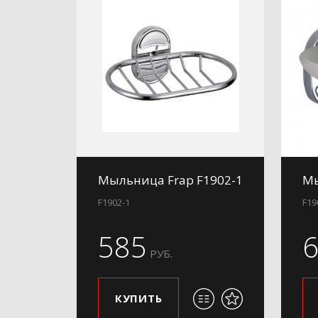
Мыльница Frap F1902-1
Мы
F1902-1
F19
585
РУБ.
КУПИТЬ