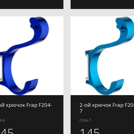
ой крючок Frap F204-
2-ой крючок Frap F20
7
4-6
F204-7
145
145