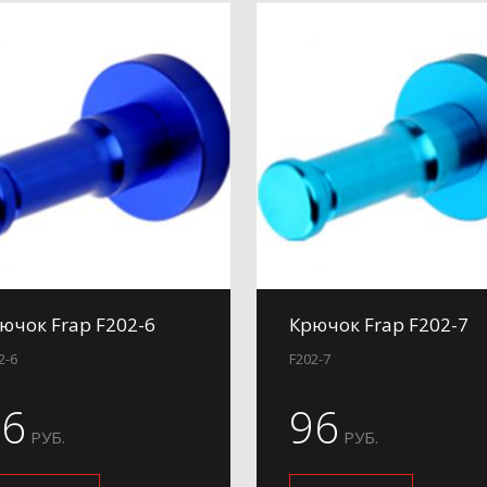
ючок Frap F202-6
Крючок Frap F202-7
2-6
F202-7
96
96
РУБ.
РУБ.