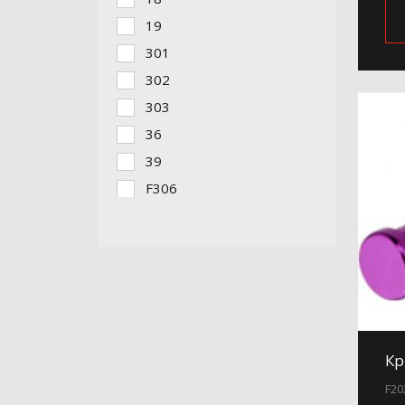
19
301
302
303
36
39
F306
Кр
F20