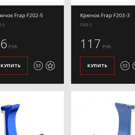
ючок Frap F202-5
Крючок Frap F203-3
2-5
F203-3
96
117
РУБ.
РУБ.
КУПИТЬ
КУПИТЬ