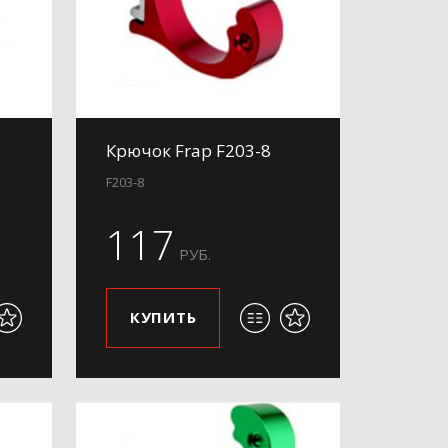
Крючок Frap F203-8
F203-8
117
РУБ.
КУПИТЬ