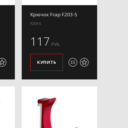
Крючок Frap F203-5
F203-5
117
РУБ.
КУПИТЬ