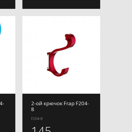
4-
2-ой крючок Frap F204-
8
F204-8
145