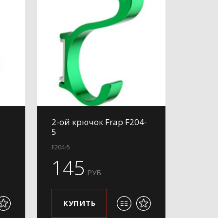
2-ой крючок Frap F204-
5
F204-5
145
РУБ.
КУПИТЬ