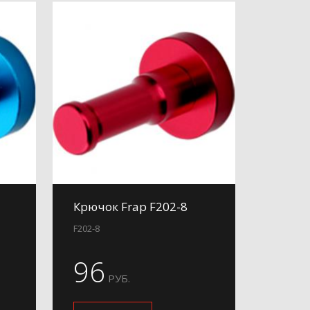
Крючок Frap F202-8
F202-8
96
РУБ.