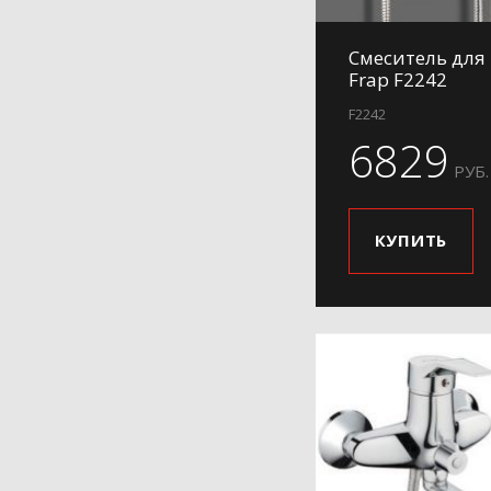
Смеситель для
Frap F2242
F2242
6829
РУБ.
КУПИТЬ