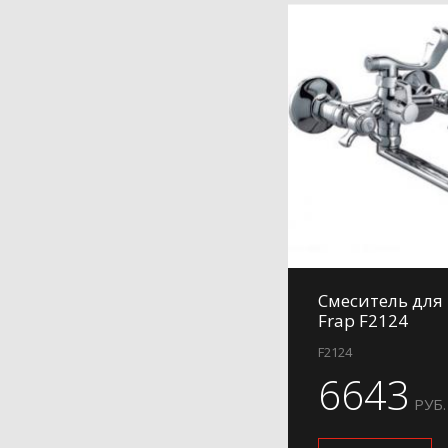
Смеситель для
Frap F2124
F2124
6643
РУБ.