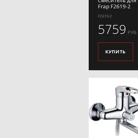
Смеситель для
H31
Frap F2619-2
H34
F2619-2
H36
5759
РУБ.
H39
H41
H42
КУПИТЬ
H45
H46
H48
H49
H50
H58
H62-9
H63
H65