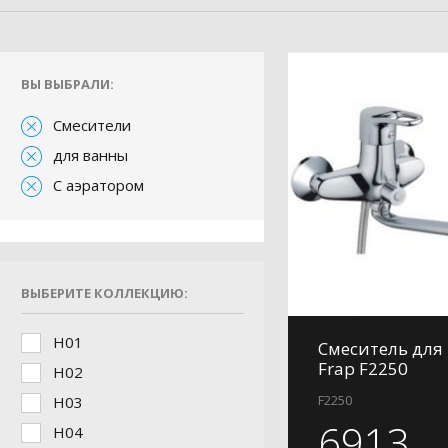
ВЫ ВЫБРАЛИ:
Смесители
для ванны
С аэратором
ВЫБЕРИТЕ КОЛЛЕКЦИЮ:
H01
Смеситель для
Frap F2250
H02
F2250
H03
6913
H04