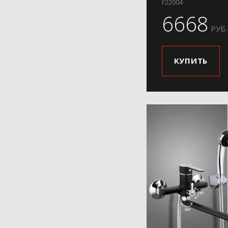
F22004
6668
РУБ.
КУПИТЬ