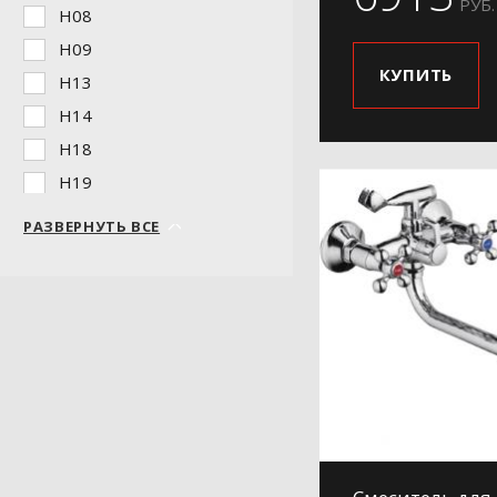
РУБ.
H08
H09
КУПИТЬ
H13
H14
H18
H19
H19-5
РАЗВЕРНУТЬ ВСЕ
H20
H21
H220
H24
H25
H27
H28
H29