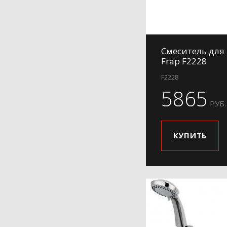
H701
H702
H703
Смеситель для
H73
Frap F2228
H731
F2228
H732
5865
H802
РУБ.
H85
H88
КУПИТЬ
H91
H91-3
H91-6
H91-9