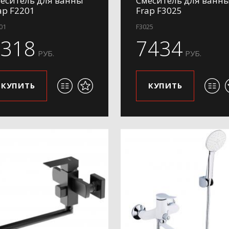
еситель для ванны
Смеситель для ванн
ap F2201
Frap F3025
01
F3025
7318
7434
РУБ.
РУБ.
КУПИТЬ
КУПИТЬ