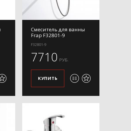
ы
Смеситель для ванны
Frap F32801-9
F32801-9
7710
РУБ.
КУПИТЬ