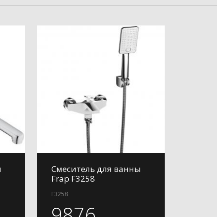
ы
Смеситель для ванны
Frap F3258
F3258
9876