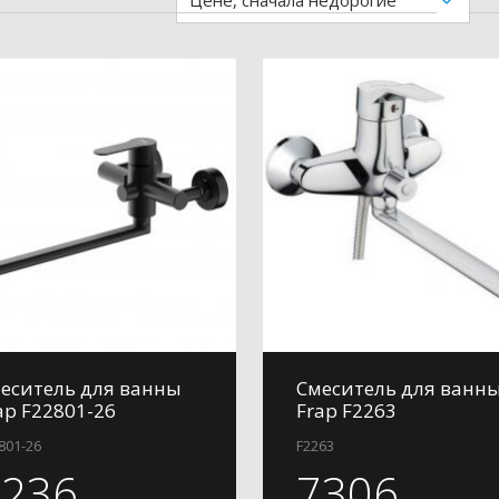
Цене, сначала недорогие
еситель для ванны
Смеситель для ванн
ap F22801-26
Frap F2263
801-26
F2263
7236
7306