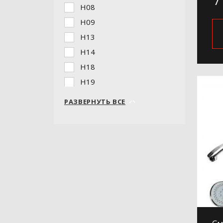
H08
H09
H13
H14
H18
H19
H19-5
РАЗВЕРНУТЬ ВСЕ
H20
H21
H220
H24
H25
H27
H28
H29