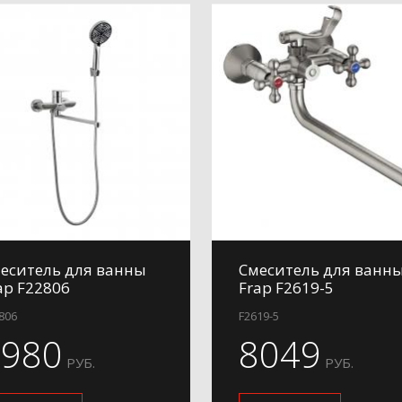
еситель для ванны
Смеситель для ванн
ap F22806
Frap F2619-5
806
F2619-5
7980
8049
РУБ.
РУБ.