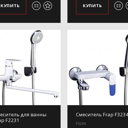
КУПИТЬ
КУПИТЬ
еситель для ванны
Смеситель Frap F323
ap F2231
F3234