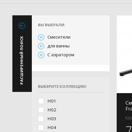
ВЫ ВЫБРАЛИ:
Смесители
РАСШИРЕННЫЙ ПОИСК
для ванны
С аэратором
ВЫБЕРИТЕ КОЛЛЕКЦИЮ:
H01
См
Fr
H02
F22
H03
H04