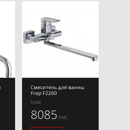
ы
Смеситель для ванны
Frap F2260
F2260
8085
РУБ.