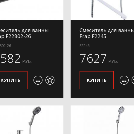
еситель для ванны
Смеситель для ванн
ap F22802-26
Frap F2245
802-26
F2245
7582
7627
РУБ.
РУБ.
КУПИТЬ
КУПИТЬ