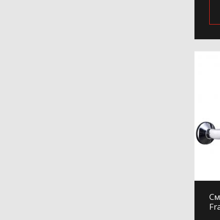
См
Fr