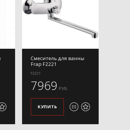
ы
Смеситель для ванны
Frap F2221
F2221
7969
РУБ.
КУПИТЬ