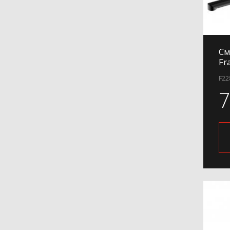
H62-9
H63
H65
См
H701
Fr
H702
F22
H703
H73
H731
H732
H75
H76
H801
H801-6
H802
H802-6