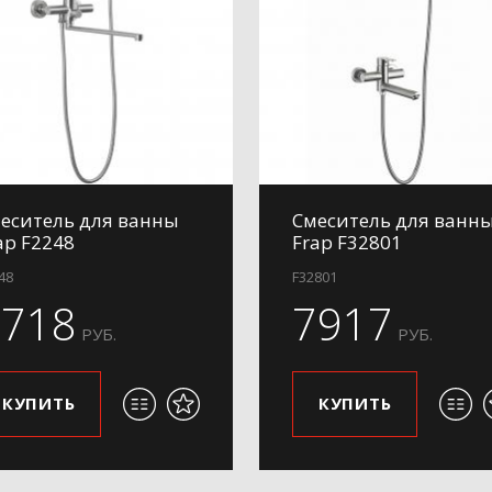
еситель для ванны
Смеситель для ванн
ap F2248
Frap F32801
48
F32801
7718
7917
РУБ.
РУБ.
КУПИТЬ
КУПИТЬ