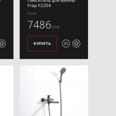
ы
Смеситель для ванны
Frap F2204
F2204
7486
РУБ.
КУПИТЬ