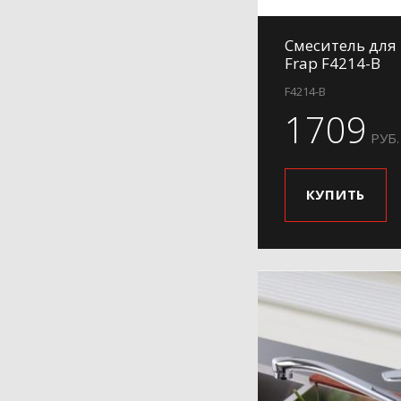
H65
H69
Смеситель для
H701
Frap F4214-B
H702
F4214-B
H703
1709
H71
РУБ.
H71-6
H71-9
КУПИТЬ
H73
H75
H76
H801
H801-6
H801-9
H802