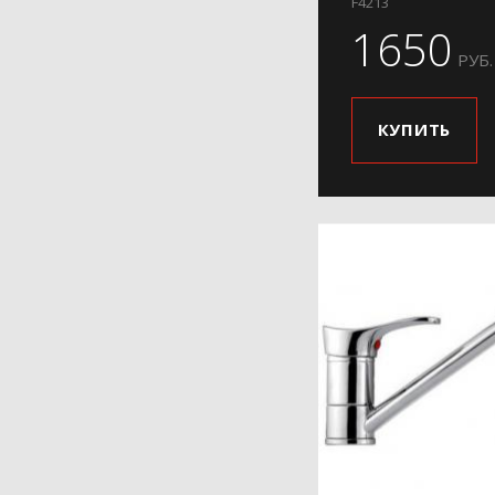
H34
F4213
1650
H36
РУБ.
H37
H39
КУПИТЬ
H48
H49
H50
H52
H54
H56
H57
H58
H61
H62-9
H63