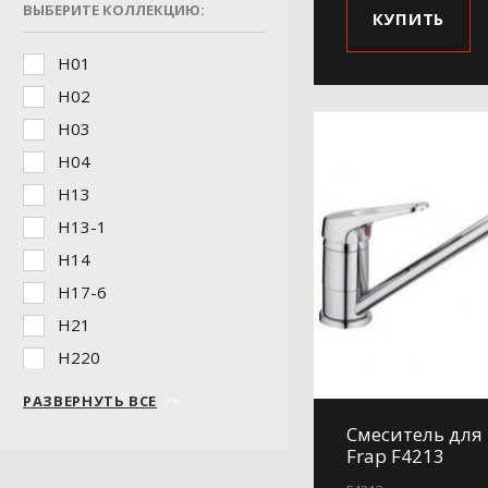
ВЫБЕРИТЕ КОЛЛЕКЦИЮ:
КУПИТЬ
H01
H02
H03
H04
H13
H13-1
H14
H17-6
H21
H220
H28
РАЗВЕРНУТЬ ВСЕ
H29
Смеситель для
Frap F4213
H31