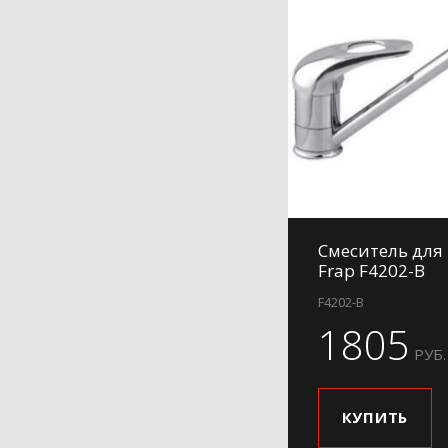
Смеситель для
Frap F4202-B
F4202-B
1805
РУБ.
КУПИТЬ