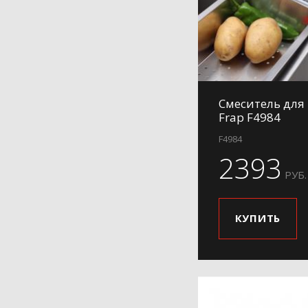
H802-6
H803
H84
H85
H86
Смеситель для
H87
Frap F4984
H88
F4984
H89
2393
H899
РУБ.
H90
H91
КУПИТЬ
H91-3
H91-6
H91-9
H991