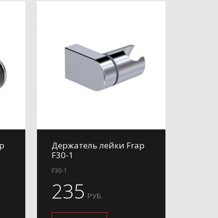
p
Держатель лейки Frap
F30-1
F30-1
235
РУБ.