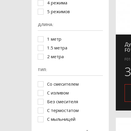
4 режима
5 режимов
ДЛИНА:
1 метр
Ду
1.5 метра
F0
2 метра
F01
ТИП:
Со смесителем
С изливом
Без смесителя
С термостатом
С мыльницей