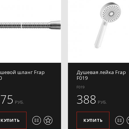
шевой шланг Frap
Душевая лейка Frap
0
F019
F019
375
388
РУБ.
РУБ.
КУПИТЬ
КУПИТЬ