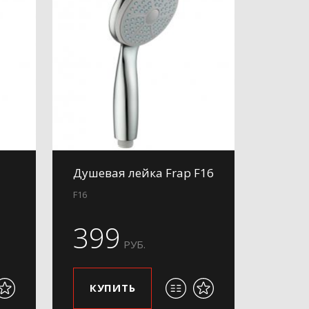
Душевая лейка Frap F16
F16
399
РУБ.
КУПИТЬ