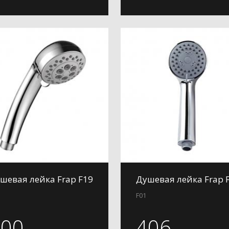
шевая лейка Frap F19
Душевая лейка Frap 
F01
400
406