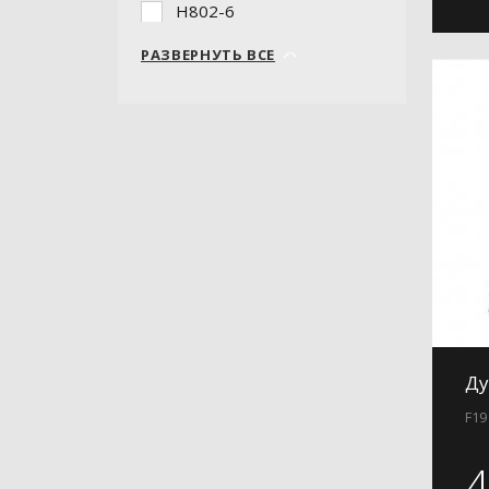
H802-6
H803
РАЗВЕРНУТЬ ВСЕ
H804
H85
H86
H87
H88
H89
H90
H91
H91-3
H91-6
Ду
H91-9
F19