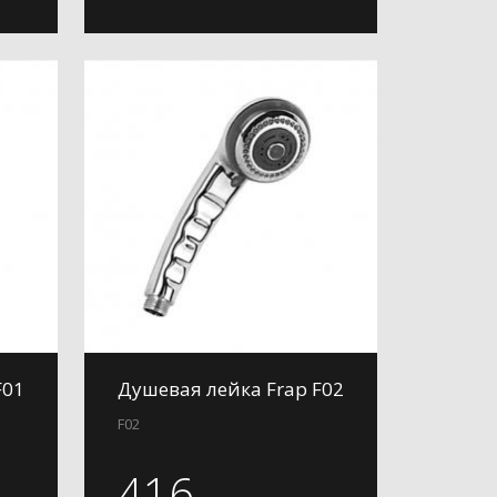
F01
Душевая лейка Frap F02
F02
416