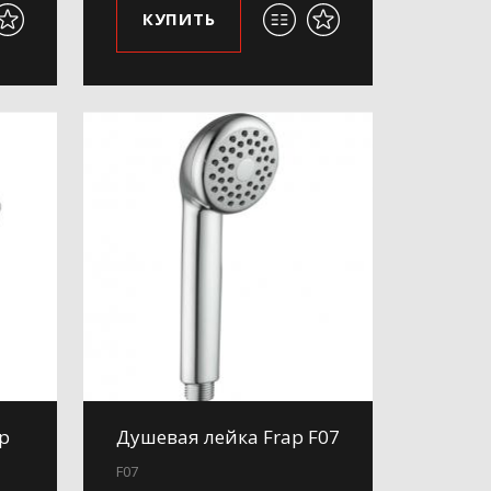
КУПИТЬ
p
Душевая лейка Frap F07
F07