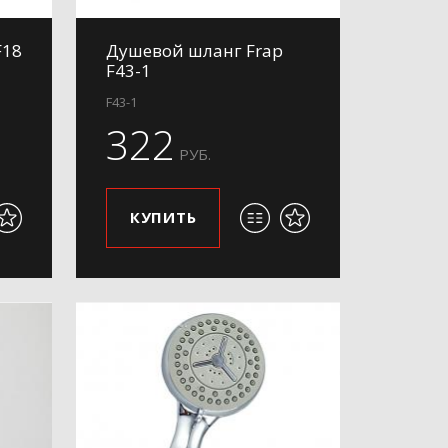
F18
Душевой шланг Frap
F43-1
F43-1
322
РУБ.
КУПИТЬ