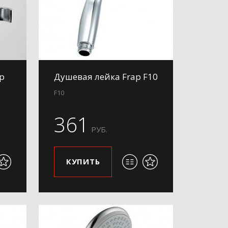
p
Душевая лейка Frap F10
F10
361
РУБ.
КУПИТЬ