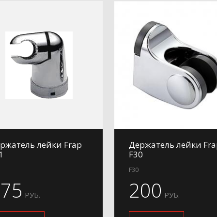
ржатель лейки Frap
Держатель лейки Fra
1
F30
F30
175
200
РУБ.
РУБ.