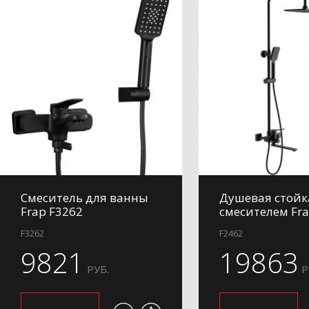
Смеситель для ванны
Душевая стойк
Frap F3262
смесителем Fra
F3262
F2462
9821
19863
РУБ.
Р