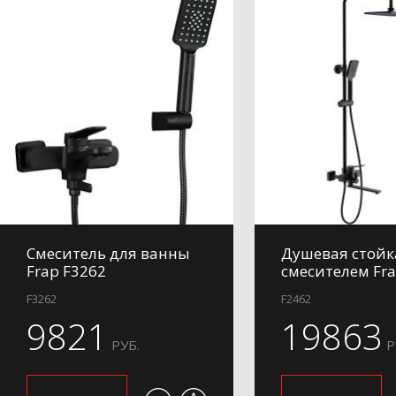
Смеситель для ванны
Душевая стойк
Frap F3262
смесителем Fra
F3262
F2462
9821
19863
РУБ.
Р