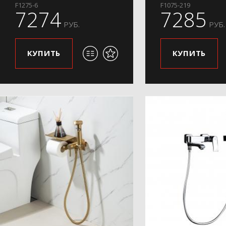
F1275-6
F1075-219
7274
7285
РУБ.
РУБ.
КУПИТЬ
КУПИТЬ