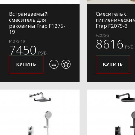
Встраиваемый
Смеситель с
смеситель для
гигиенически
раковины Frap F1275-
Frap F2075-3
19
F2075-3
8616
F1275-19
7450
РУБ.
РУБ.
КУПИТЬ
КУПИТЬ