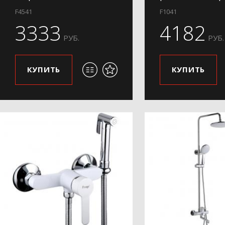
F4541
F1041
3333
4182
РУБ.
РУБ.
КУПИТЬ
КУПИТЬ