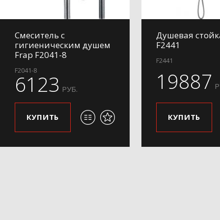
Смеситель с
Душевая стойк
гигиеническим душем
F2441
Frap F2041-8
F2441
F2041-8
19887
6123
Р
РУБ.
КУПИТЬ
КУПИТЬ