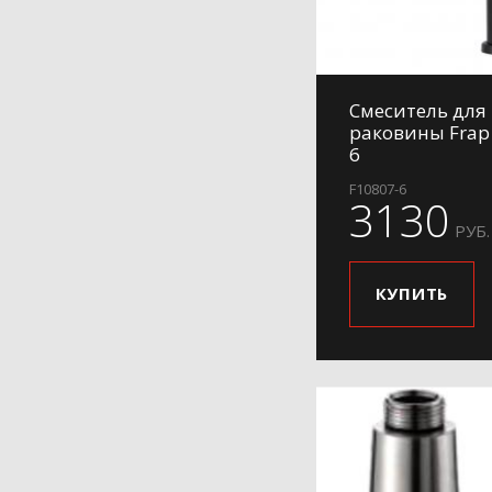
H76
H801
H801-6
Смеситель для
H801-9
раковины Frap
6
H802
H802-6
F10807-6
3130
H803
РУБ.
H803-6
H806
КУПИТЬ
H806-6
H806-9
H807
H807-6
H807-9
H84