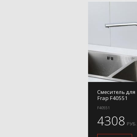
Смеситель для
Frap F40551
F40551
4308
РУБ.