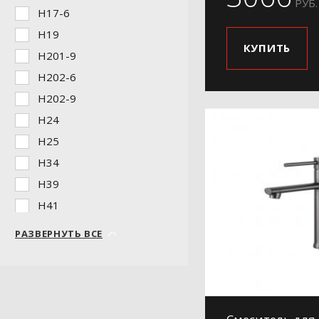
РУБ.
H17-6
H19
КУПИТЬ
H201-9
H202-6
H202-9
H24
H25
H34
H39
H41
H42
РАЗВЕРНУТЬ ВСЕ
H44
H44-8
H45
H46