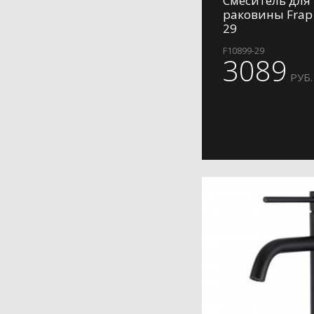
Смеситель для
раковины Frap
H48
29
H49
F10899-29
H52
3089
H57
РУБ.
H60
H61
H62
H62-9
H67-6
H69
H701
H71
H71-6
H71-9
H75