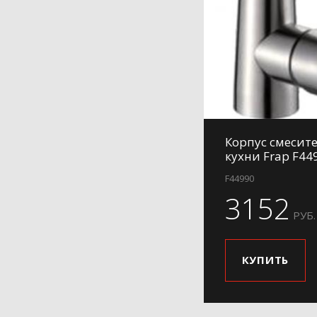
H84-6
H84-9
H85
H86
H87
H88
Корпус смесит
H89
кухни Frap F44
H899
F44990
H90
3152
H91
РУБ.
H91-3
H91-6
КУПИТЬ
H91-9
H97
H991