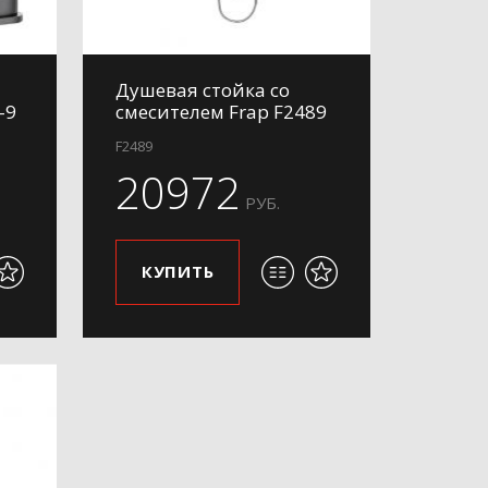
Душевая стойка со
-9
смесителем Frap F2489
F2489
20972
РУБ.
КУПИТЬ