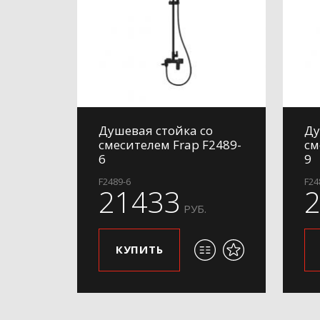
Душевая стойка со
Ду
смесителем Frap F2489-
см
6
9
F2489-6
F24
21433
РУБ.
КУПИТЬ