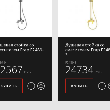
шевая стойка со
Душевая стойка со
есителем Frap F2489-
смесителем Frap F248
3
89-9
F2489-3
22567
24734
РУБ.
РУБ.
КУПИТЬ
КУПИТЬ