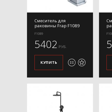
Смеситель для
См
раковины Frap F1089
ра
F1089
F10
5402
РУБ.
КУПИТЬ