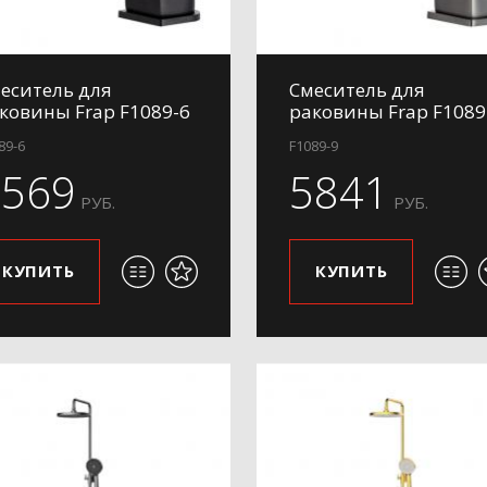
еситель для
Смеситель для
ковины Frap F1089-6
раковины Frap F1089
89-6
F1089-9
5569
5841
РУБ.
РУБ.
КУПИТЬ
КУПИТЬ