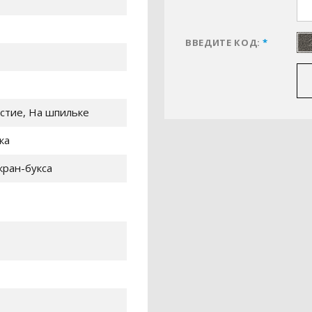
ВВЕДИТЕ КОД:
*
стие, На шпильке
ка
кран-букса