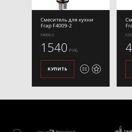
Смеситель для кухни
См
Frap F4009-2
Fr
F4009-2
F22
1540
РУБ.
КУПИТЬ