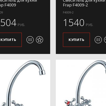
еситель для кухни
Смеситель для кухни
ap F4009
Frap F4009-2
09
F4009-2
1504
1540
РУБ.
РУБ.
КУПИТЬ
КУПИТЬ