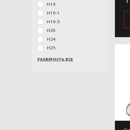
H19
H19-1
H19-5
H20
H24
H25
H26
РАЗВЕРНУТЬ ВСЕ
H27
H5408
H731
H732