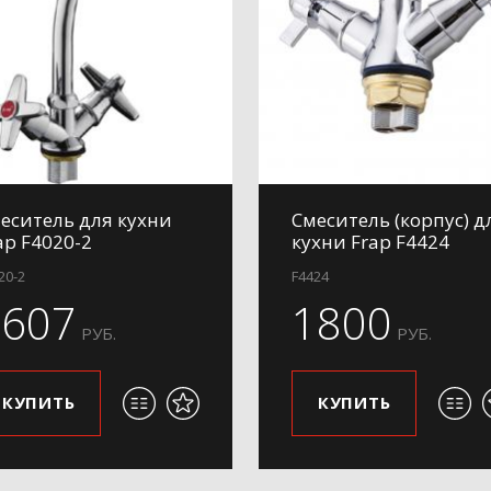
еситель для кухни
Смеситель (корпус) д
ap F4020-2
кухни Frap F4424
20-2
F4424
1607
1800
РУБ.
РУБ.
КУПИТЬ
КУПИТЬ