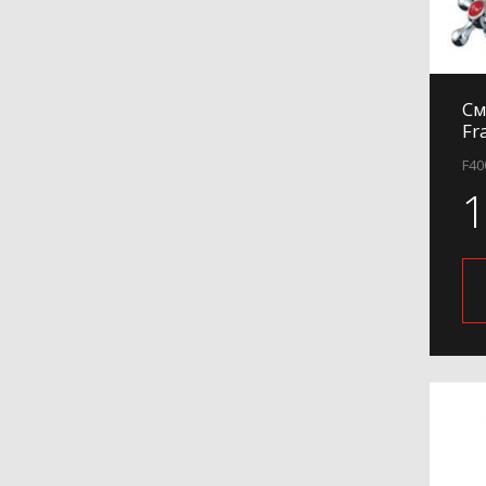
См
Fr
F40