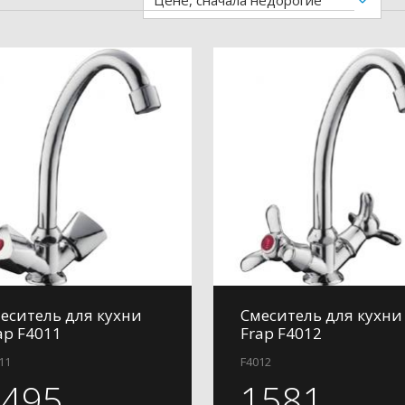
Цене, сначала недорогие
еситель для кухни
Смеситель для кухни
ap F4011
Frap F4012
11
F4012
1495
1581