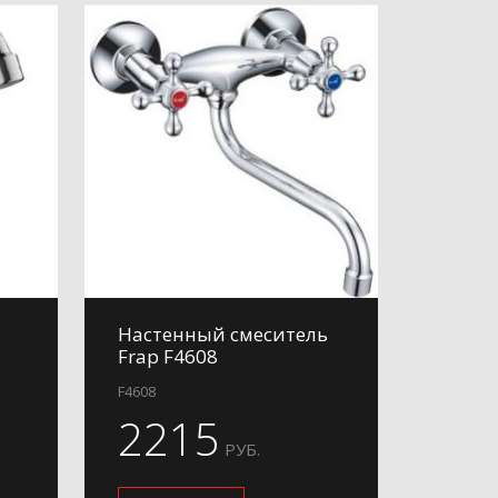
Настенный смеситель
Frap F4608
F4608
2215
РУБ.