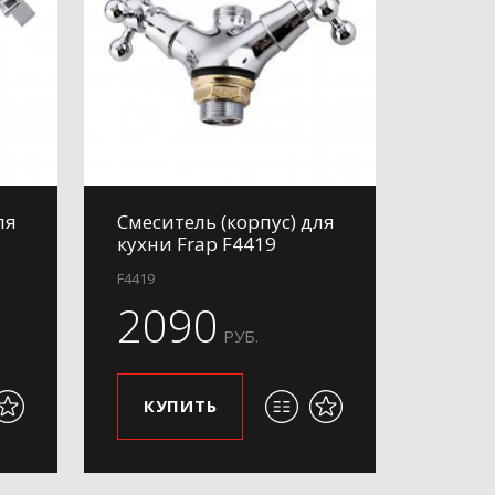
ля
Смеситель (корпус) для
кухни Frap F4419
F4419
2090
РУБ.
КУПИТЬ