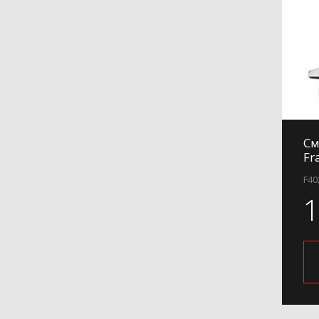
См
Fr
F40