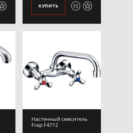
КУПИТЬ
Настенный смеситель
Frap F4712