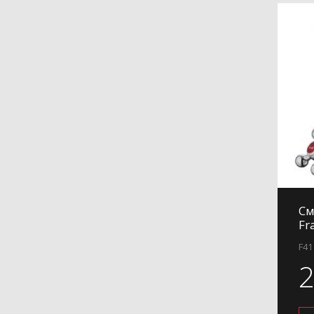
См
Fr
F41