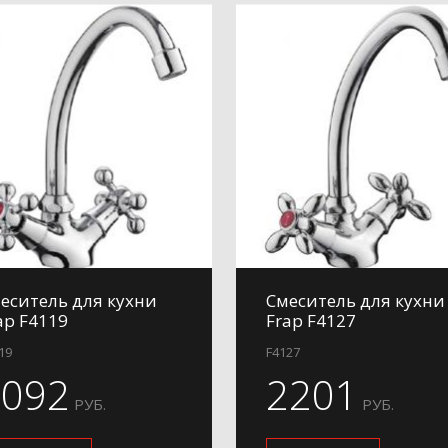
еситель для кухни
Смеситель для кухни
ap F4119
Frap F4127
19
F4127
2092
2201
РУБ.
РУБ.