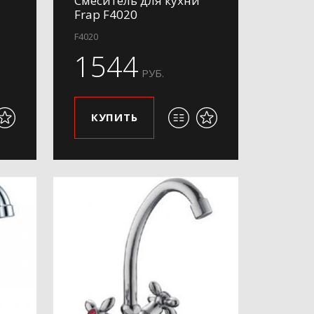
Смеситель для кухни
Frap F4020
F4020
1544
РУБ.
КУПИТЬ