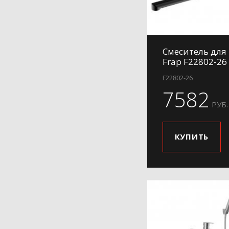
H50
H58
H60
Смеситель для
H61
Frap F22802-26
H62
F22802-26
H62-9
7582
H63
РУБ.
H65
H701
КУПИТЬ
H702
H703
H71
H71-6
H73
H731