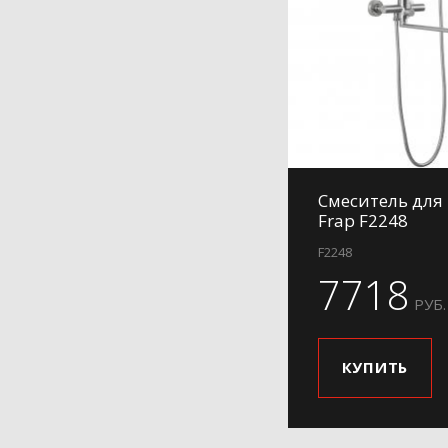
H732
H801
H801-6
H802
H802-6
H806
Смеситель для
H85
Frap F2248
H88
F2248
H91
7718
H91-3
РУБ.
H91-6
H91-9
КУПИТЬ