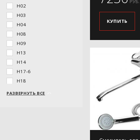
РУБ.
H02
H03
КУПИТЬ
H04
H08
H09
H13
H14
H17-6
H18
H19
РАЗВЕРНУТЬ ВСЕ
H19-5
H20
H21
H220
H24