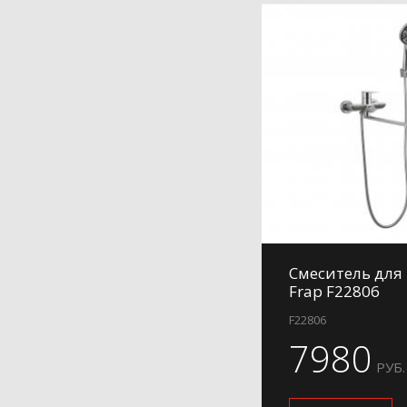
Смеситель для
Frap F22806
F22806
7980
РУБ.