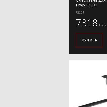
Смеситель для
Frap F2201
H25
H27
F2201
7318
H28
РУБ.
H29
H31
КУПИТЬ
H34
H36
H39
H41
H42
H44
H45
H46
H48
H49