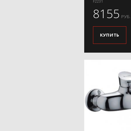
F2231
8155
РУБ.
КУПИТЬ