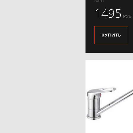
F4011
H28
1495
РУБ.
H29
H31
H34
КУПИТЬ
H36
H37
H39
H41
H42
H45
H46
H48
H49
H50
H52