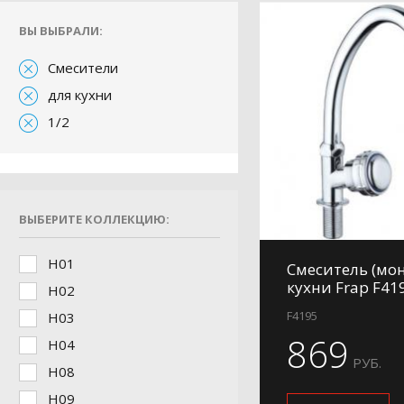
ВЫ ВЫБРАЛИ:
Смесители
для кухни
1/2
ВЫБЕРИТЕ КОЛЛЕКЦИЮ:
H01
Смеситель (мон
кухни Frap F41
H02
F4195
H03
869
H04
РУБ.
H08
H09