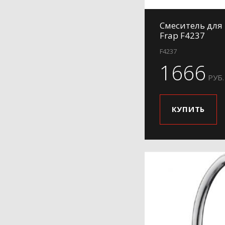
H54
Смеситель для
H5408
Frap F4237
H56
F4237
H57
1666
H61
РУБ.
H62-9
H63
КУПИТЬ
H69
H701
H702
H703
H71
H71-6
H731