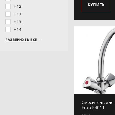
КУПИТЬ
H12
H13
H13-1
H14
H17-6
РАЗВЕРНУТЬ ВСЕ
H18
H19
H19-1
H19-5
H20
H21
H24
H25
Смеситель для
H26
Frap F4011
H27