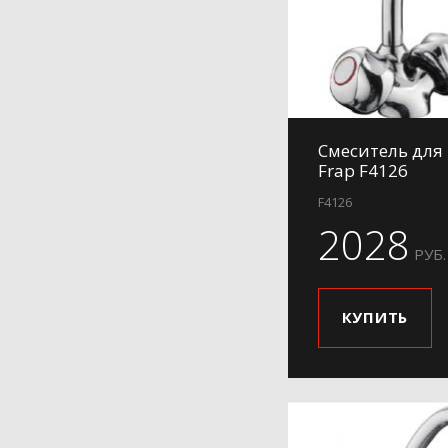
H732
H84
H899
H991
Смеситель для
Frap F4126
F4126
2028
РУБ.
КУПИТЬ