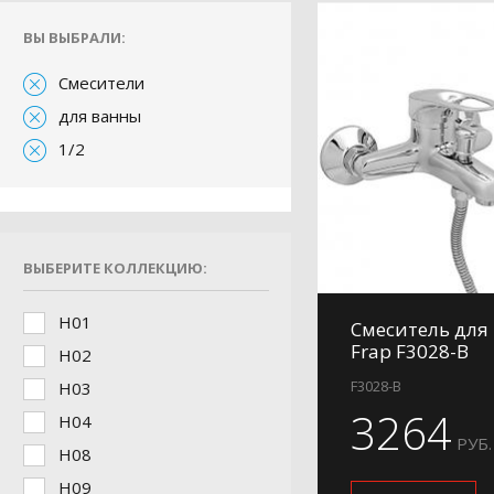
ВЫ ВЫБРАЛИ:
Смесители
для ванны
1/2
ВЫБЕРИТЕ КОЛЛЕКЦИЮ:
H01
Смеситель для
Frap F3028-B
H02
F3028-B
H03
3264
H04
РУБ.
H08
H09