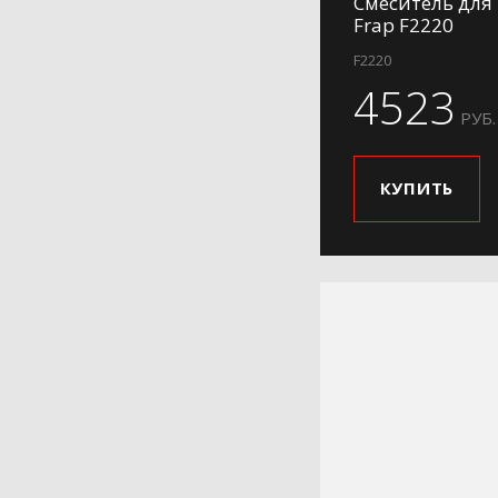
Смеситель для
Frap F2220
F2220
4523
РУБ.
КУПИТЬ