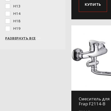
КУПИТЬ
H13
H14
H18
H19
H19-5
РАЗВЕРНУТЬ ВСЕ
H20
H21
H220
H24
H25
H27
H28
H29
Смеситель для
H31
Frap F2114-B
H34