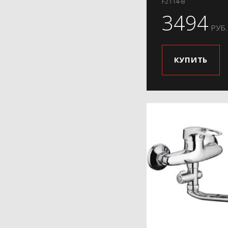
F2114-B
H36
3494
РУБ.
H39
H45
H46
КУПИТЬ
H48
H49
H50
H58
H62-9
H63
H65
H701
H702
H703
H73