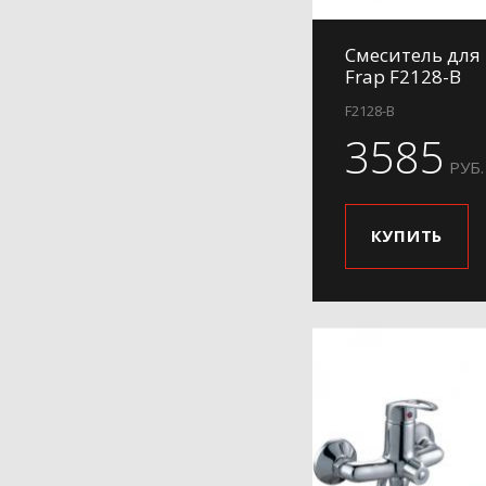
H731
Смеситель для
H732
Frap F2128-B
H802
F2128-B
H85
3585
H88
РУБ.
КУПИТЬ