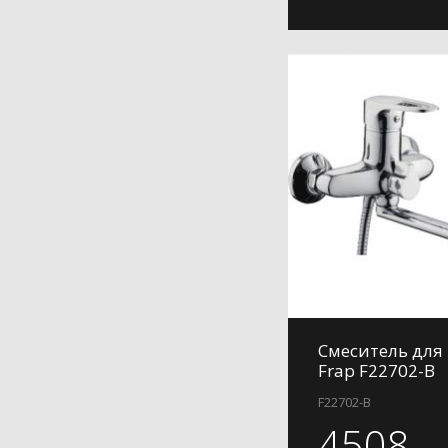
Смеситель для
Frap F22702-B
F22702-B
4508