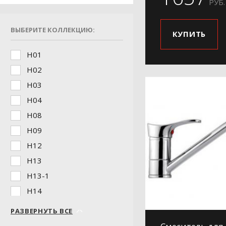
РУБ.
ВЫБЕРИТЕ КОЛЛЕКЦИЮ:
КУПИТЬ
H01
H02
H03
H04
H08
H09
H12
H13
H13-1
H14
H17-6
РАЗВЕРНУТЬ ВСЕ
H18