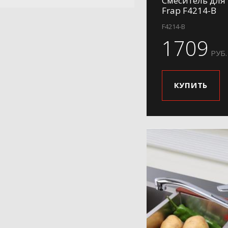
Смеситель для
Frap F4214-B
H19
H19-1
F4214-B
1709
H19-5
РУБ.
H20
H201-9
КУПИТЬ
H202-6
H202-9
H21
H24
H25
H26
H27
H28
H29
H31