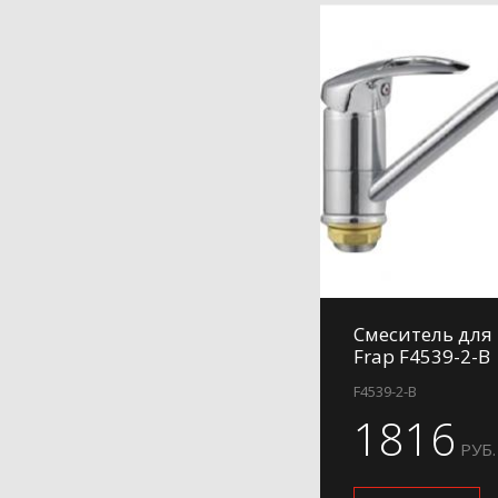
H732
H75
H76
H801
H801-6
H801-9
H802
H802-6
H803
H803-6
Смеситель для
Frap F4539-2-B
H806
F4539-2-B
H806-6
1816
H806-9
РУБ.
H807
H807-6