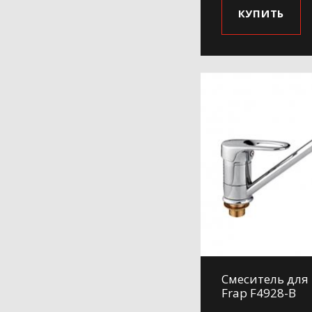
КУПИТЬ
H807-9
H84
H84-6
H84-9
H85
H86
H87
H88
H89
H899
H90
H91
H97
Смеситель для
H991
Frap F4928-B