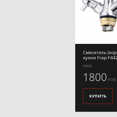
H57
H60
H61
H62
H62-9
H63
Смеситель (кор
H69
кухни Frap F44
H701
F4424
H702
1800
H703
РУБ.
H71
H71-6
КУПИТЬ
H71-9
H73
H731