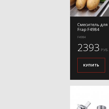
H34
H36
H37
Смеситель для
H39
Frap F4984
H41
F4984
H42
2393
H44
РУБ.
H44-8
H48
КУПИТЬ
H49
H50
H52
H54
H5408
H56